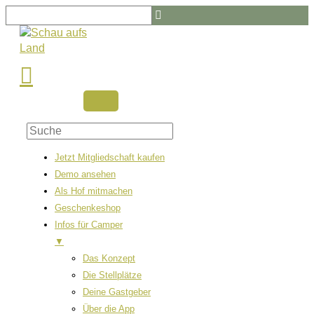
Zum
Suche
Inhalt
nach
springen
Infos
zum
Konzept
…
Jetzt Mitgliedschaft kaufen
Demo ansehen
Als Hof mitmachen
Geschenkeshop
Infos für Camper
▼
Das Konzept
Die Stellplätze
Deine Gastgeber
Über die App